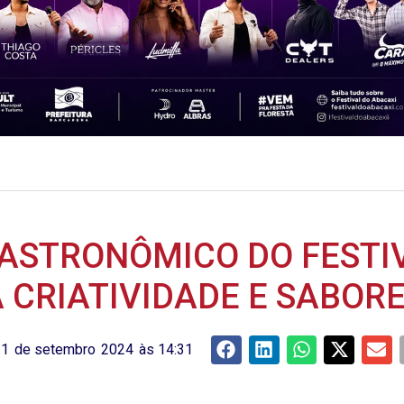
ASTRONÔMICO DO FESTI
 CRIATIVIDADE E SABORE
11
de
setembro
2024
às
14:31