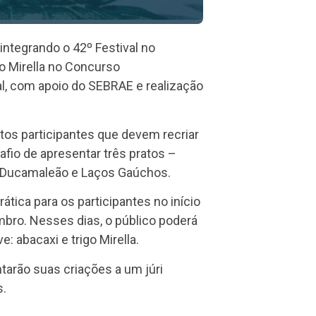
integrando o 42º Festival no
go Mirella no Concurso
al, com apoio do SEBRAE e realização
os participantes que devem recriar
afio de apresentar três pratos –
oa, Ducamaleão e Laços Gaúchos.
ática para os participantes no início
mbro. Nesses dias, o público poderá
: abacaxi e trigo Mirella.
ntarão suas criações a um júri
s.