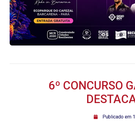
6º CONCURSO G
DESTACA
ﾠPublicado em