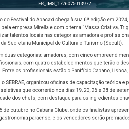
FB_IMG_1726075025992
 do Festival do Abacaxi chega à sua 6ª edição em 2024, 
 pela empresa Mirella e com o tema “Massa Criativa, Tri
izar talentos locais nas categorias amadora e profission
 da Secretaria Municipal de Cultura e Turismo (Secult).
 em duas categorias: amadores, com cinco empreendiment
ofissionais, com quatro estabelecimentos que terão o des
a. Entre os profissionais estão o Panifício Cabano, Lisb
e o SEBRAE, organizou oficinas de capacitação teórica e pr
seletivas que ocorrerão nos dias 19, 23, 26 e 28 de sete
vidade dos chefs, com destaque para os ingredientes chave
 15 de outubro no Cabana Clube, onde os finalistas aprese
astronomia paraense, e os vencedores serão premiado