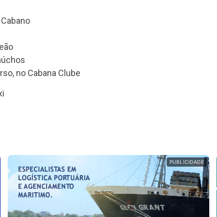
o Cabano
leão
Gaúchos
urso, no Cabana Clube
xi
PUBLICIDADE