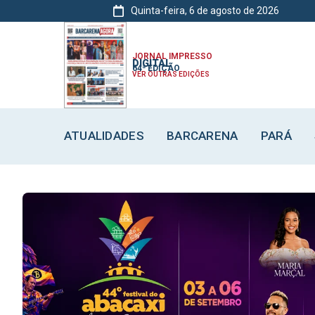
Quinta-feira, 6 de agosto de 2026
ATUALIDADES
ATUALIDADES
ATUALIDADES
BARCARENA
BARCARENA
BARCARENA
JORNAL IMPRESSO
DIGITAL
64ª EDIÇÃO
VER OUTRAS EDIÇÕES
ATUALIDADES
BARCARENA
PARÁ