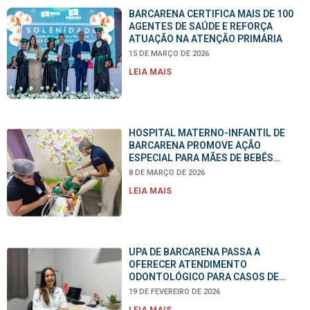
BARCARENA CERTIFICA MAIS DE 100
AGENTES DE SAÚDE E REFORÇA
ATUAÇÃO NA ATENÇÃO PRIMÁRIA
15 DE MARÇO DE 2026
LEIA MAIS
HOSPITAL MATERNO-INFANTIL DE
BARCARENA PROMOVE AÇÃO
ESPECIAL PARA MÃES DE BEBÊS
INTERNADOS EM ALUSÃO AO DIA DA
8 DE MARÇO DE 2026
MULHER
LEIA MAIS
UPA DE BARCARENA PASSA A
OFERECER ATENDIMENTO
ODONTOLÓGICO PARA CASOS DE
URGÊNCIA E EMERGÊNCIA
19 DE FEVEREIRO DE 2026
LEIA MAIS