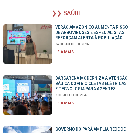
❯❯ SAÚDE
VERÃO AMAZÔNICO AUMENTA RISCO
DE ARBOVIROSES E ESPECIALISTAS
REFORÇAM ALERTA À POPULAÇÃO
24 DE JULHO DE 2026
LEIA MAIS
BARCARENA MODERNIZA A ATENÇÃO
BÁSICA COM BICICLETAS ELÉTRICAS
E TECNOLOGIA PARA AGENTES
COMUNITÁRIOS
2 DE JULHO DE 2026
LEIA MAIS
GOVERNO DO PARÁ AMPLIA REDE DE