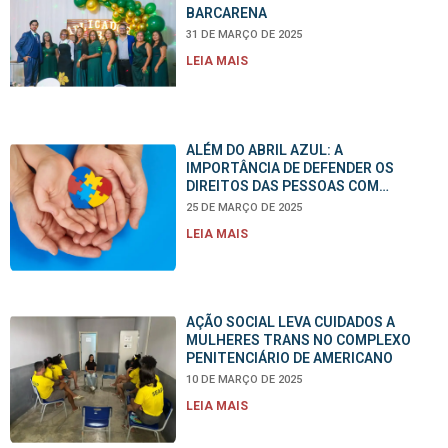
BARCARENA
31 DE MARÇO DE 2025
LEIA MAIS
ALÉM DO ABRIL AZUL: A
IMPORTÂNCIA DE DEFENDER OS
DIREITOS DAS PESSOAS COM
TRANSTORNO DO ESPECTRO
25 DE MARÇO DE 2025
AUTISTA (TEA) O ANO TODO
LEIA MAIS
AÇÃO SOCIAL LEVA CUIDADOS A
MULHERES TRANS NO COMPLEXO
PENITENCIÁRIO DE AMERICANO
10 DE MARÇO DE 2025
LEIA MAIS