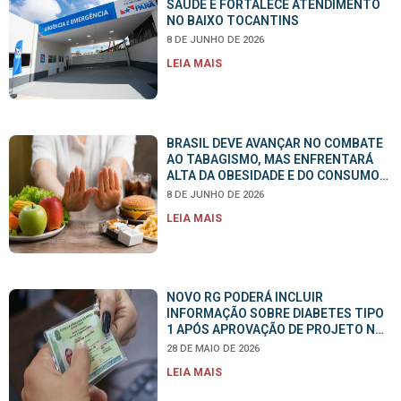
SAÚDE E FORTALECE ATENDIMENTO
NO BAIXO TOCANTINS
8 DE JUNHO DE 2026
LEIA MAIS
BRASIL DEVE AVANÇAR NO COMBATE
AO TABAGISMO, MAS ENFRENTARÁ
ALTA DA OBESIDADE E DO CONSUMO
DE ÁLCOOL ATÉ 2030
8 DE JUNHO DE 2026
LEIA MAIS
NOVO RG PODERÁ INCLUIR
INFORMAÇÃO SOBRE DIABETES TIPO
1 APÓS APROVAÇÃO DE PROJETO NA
CÂMARA
28 DE MAIO DE 2026
LEIA MAIS