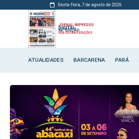
Sexta-feira, 7 de agosto de 2026
ATUALIDADES
ATUALIDADES
ATUALIDADES
BARCARENA
BARCARENA
BARCARENA
JORNAL IMPRESSO
DIGITAL
64ª EDIÇÃO
VER OUTRAS EDIÇÕES
ATUALIDADES
BARCARENA
PARÁ