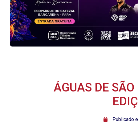
ÁGUAS DE SÃO 
EDI
ﾠPublicado 