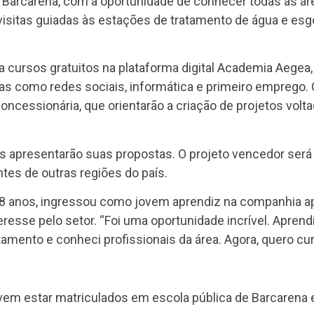
Barcarena, com a oportunidade de conhecer todas as áre
visitas guiadas às estações de tratamento de água e es
 cursos gratuitos na plataforma digital Academia Aegea, 
as como redes sociais, informática e primeiro emprego
oncessionária, que orientarão a criação de projetos vol
es apresentarão suas propostas. O projeto vencedor será 
tes de outras regiões do país.
e 18 anos, ingressou como jovem aprendiz na companhia a
eresse pelo setor. “Foi uma oportunidade incrível. Apren
mento e conheci profissionais da área. Agora, quero cur
vem estar matriculados em escola pública de Barcarena e