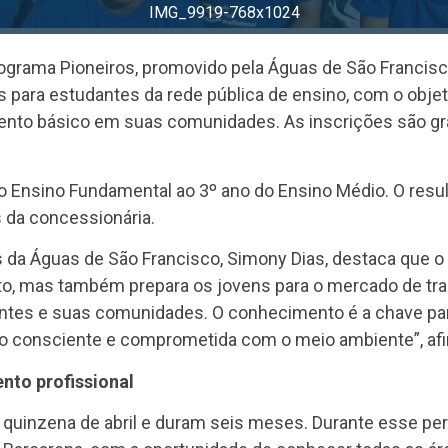
pioneiros-1-scaled
ograma Pioneiros, promovido pela Águas de São Francisco,
as para estudantes da rede pública de ensino, com o objet
nto básico em suas comunidades. As inscrições são grat
o Ensino Fundamental ao 3º ano do Ensino Médio. O resu
is da concessionária.
is da Águas de São Francisco, Simony Dias, destaca que
o, mas também prepara os jovens para o mercado de tr
ntes e suas comunidades. O conhecimento é a chave par
o consciente e comprometida com o meio ambiente”, afi
nto profissional
uinzena de abril e duram seis meses. Durante esse per