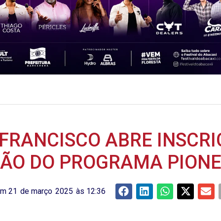
FRANCISCO ABRE INSCRI
ÇÃO DO PROGRAMA PIONE
em
21
de
março
2025
às
12:36