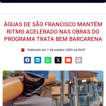
ÁGUAS DE SÃO FRANCISCO MANTÉM
RITMO ACELERADO NAS OBRAS DO
PROGRAMA TRATA BEM BARCARENA
ﾠPublicado em
7
de
outubro
2025
às
09:47