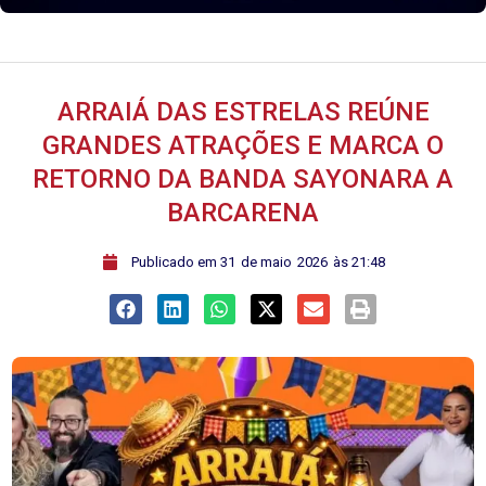
ARRAIÁ DAS ESTRELAS REÚNE
GRANDES ATRAÇÕES E MARCA O
RETORNO DA BANDA SAYONARA A
BARCARENA
ﾠPublicado em
31
de
maio
2026
às
21:48