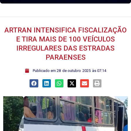
ARTRAN INTENSIFICA FISCALIZAÇÃO
E TIRA MAIS DE 100 VEÍCULOS
IRREGULARES DAS ESTRADAS
PARAENSES
ﾠPublicado em
28
de
outubro
2025
às
07:14