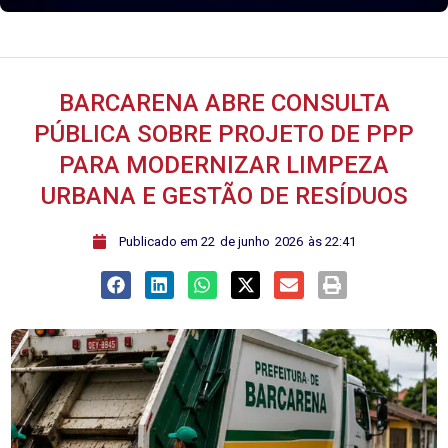
BARCARENA ABRE CONSULTA
PÚBLICA SOBRE PROJETO DE PPP
PARA MODERNIZAR LIMPEZA
URBANA E GESTÃO DE RESÍDUOS
ﾠPublicado em
22
de
junho
2026
às
22:41