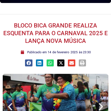
BLOCO BICA GRANDE REALIZA
ESQUENTA PARA O CARNAVAL 2025 E
LANÇA NOVA MÚSICA
ﾠPublicado em
14
de
fevereiro
2025
às
23:30