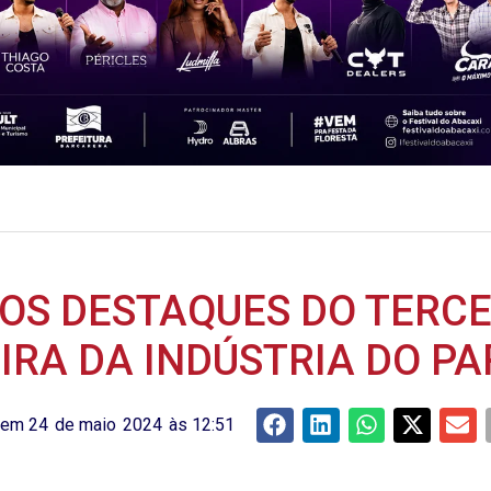
DOS DESTAQUES DO TERCEI
IRA DA INDÚSTRIA DO P
 em
24
de
maio
2024
às
12:51