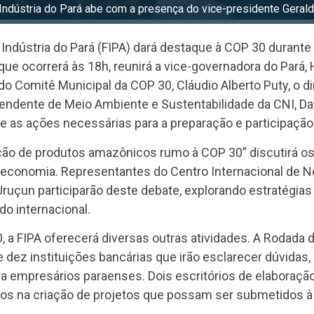
 Indústria do Pará abe com a presença do vice-presidente Gerald
da Indústria do Pará (FIPA) dará destaque à COP 30 duran
que ocorrerá às 18h, reunirá a vice-governadora do Pará,
 do Comitê Municipal da COP 30, Cláudio Alberto Puty, o 
tendente de Meio Ambiente e Sustentabilidade da CNI, D
e as ações necessárias para a preparação e participação 
ação de produtos amazônicos rumo à COP 30” discutirá os
oeconomia. Representantes do Centro Internacional de Ne
uçun participarão deste debate, explorando estratégias
o internacional.
 a FIPA oferecerá diversas outras atividades. A Rodada d
dez instituições bancárias que irão esclarecer dúvidas, or
 empresários paraenses. Dois escritórios de elaboraçã
ios na criação de projetos que possam ser submetidos à a