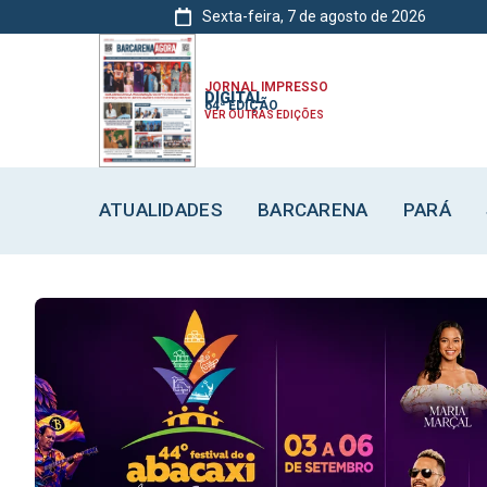
Sexta-feira, 7 de agosto de 2026
ATUALIDADES
ATUALIDADES
ATUALIDADES
BARCARENA
BARCARENA
BARCARENA
JORNAL IMPRESSO
DIGITAL
64ª EDIÇÃO
VER OUTRAS EDIÇÕES
ATUALIDADES
BARCARENA
PARÁ