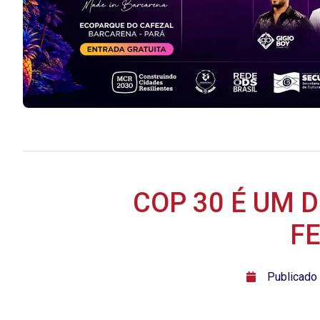
COP 30 É UM 
FE
ﾠPublicado