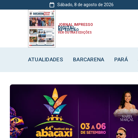
Sábado, 8 de agosto de 2026
ATUALIDADES
ATUALIDADES
ATUALIDADES
BARCARENA
BARCARENA
BARCARENA
JORNAL IMPRESSO
DIGITAL
64ª EDIÇÃO
VER OUTRAS EDIÇÕES
ATUALIDADES
BARCARENA
PARÁ