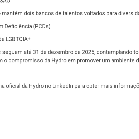
USÃO
 mantém dois bancos de talentos voltados para diversida
m Deficiência (PCDs)
ade LGBTQIA+
s seguem até 31 de dezembro de 2025, contemplando tod
am o compromisso da Hydro em promover um ambiente de 
 oficial da Hydro no LinkedIn para obter mais informaçõe