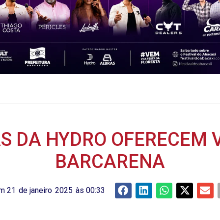
S DA HYDRO OFERECEM 
BARCARENA
em
21
de
janeiro
2025
às
00:33