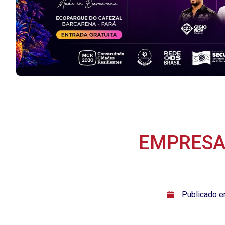
EMPRESA
ﾠPublicado 