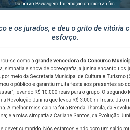
A Evolução é a grande campeã em Barcarena!
o e os jurados, e deu o grito de vitória
esforço.
rou-se como a
grande vencedora do Concurso Municip
ia, simpatia e show de coreografia, a junina encantou os
 por meio da Secretaria Municipal de Cultura e Turismo (
imou o público e garantiu muita festa aos presentes ao c
passar”, levando R$ 10.000 reais para o grupo. O segundo 
om a Revolução Junina que levou R$ 3.000 mil reais. Já o
. A melhor miss caipira foi a Brenda Tharsila, da Revolu
na; e a miss simpatia a Carliane Santos, da Evolução Jun
de dever cumprido. Nós estamos vindo com um saldo mui