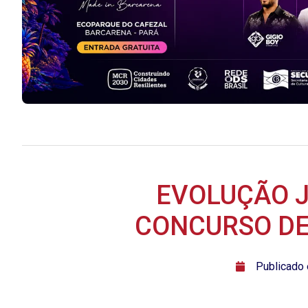
EVOLUÇÃO J
CONCURSO DE
ﾠPublicado