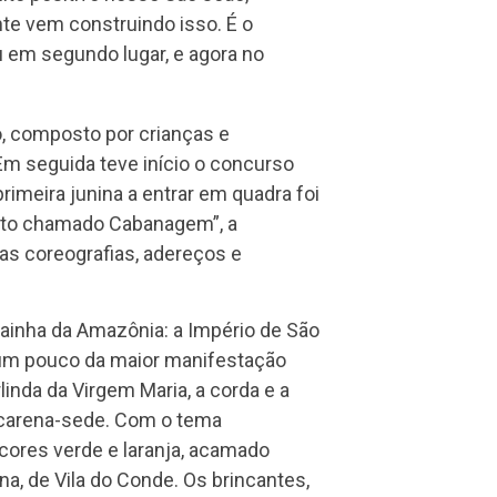
nte vem construindo isso. É o
u em segundo lugar, e agora no
po, composto por crianças e
Em seguida teve início o concurso
rimeira junina a entrar em quadra foi
ento chamado Cabanagem”, a
s coreografias, adereços e
Rainha da Amazônia: a Império de São
u um pouco da maior manifestação
inda da Virgem Maria, a corda e a
arcarena-sede. Com o tema
cores verde e laranja, acamado
na, de Vila do Conde. Os brincantes,