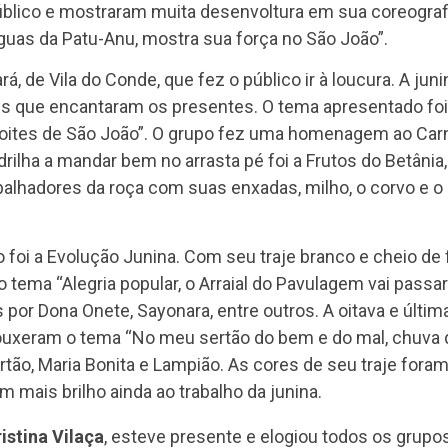
úblico e mostraram muita desenvoltura em sua coreografi
uas da Patu-Anu, mostra sua força no São João”.
rá, de Vila do Conde, que fez o público ir à loucura. A ju
s que encantaram os presentes. O tema apresentado foi
 noites de São João”. O grupo fez uma homenagem ao Carn
rilha a mandar bem no arrasta pé foi a Frutos do Betânia
balhadores da roça com suas enxadas, milho, o corvo e o
o foi a Evolução Junina. Com seu traje branco e cheio de 
 tema “Alegria popular, o Arraial do Pavulagem vai passar
r Dona Onete, Sayonara, entre outros. A oitava e última 
trouxeram o tema “No meu sertão do bem e do mal, chuva 
rtão, Maria Bonita e Lampião. As cores de seu traje fora
m mais brilho ainda ao trabalho da junina.
istina Vilaça
, esteve presente e elogiou todos os grup