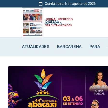
Quinta-feira, 6 de agosto de 2026
ATUALIDADES
ATUALIDADES
ATUALIDADES
BARCARENA
BARCARENA
BARCARENA
JORNAL IMPRESSO
DIGITAL
64ª EDIÇÃO
VER OUTRAS EDIÇÕES
ATUALIDADES
BARCARENA
PARÁ