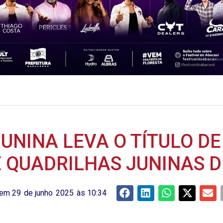
UNINA LEVA O TÍTULO D
 QUADRILHAS JUNINAS 
 em
29
de
junho
2025
às
10:34