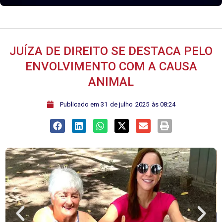
JUÍZA DE DIREITO SE DESTACA PELO
ENVOLVIMENTO COM A CAUSA
ANIMAL
ﾠPublicado em
31
de
julho
2025
às
08:24