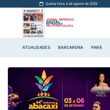
Quinta-feira, 6 de agosto de 2026
ATUALIDADES
ATUALIDADES
ATUALIDADES
BARCARENA
BARCARENA
BARCARENA
JORNAL IMPRESSO
DIGITAL
64ª EDIÇÃO
VER OUTRAS EDIÇÕES
ATUALIDADES
BARCARENA
PARÁ