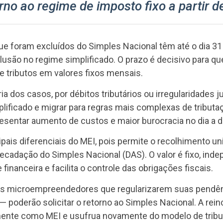
rno ao regime de imposto fixo a partir 
 foram excluídos do Simples Nacional têm até o dia 31 d
nclusão no regime simplificado. O prazo é decisivo para q
 tributos em valores fixos mensais.
a dos casos, por débitos tributários ou irregularidades ju
lificado e migrar para regras mais complexas de tribut
entar aumento de custos e maior burocracia no dia a di
pais diferenciais do MEI, pois permite o recolhimento u
ecadação do Simples Nacional (DAS). O valor é fixo, in
 financeira e facilita o controle das obrigações fiscais.
os microempreendedores que regularizarem suas pendênc
 poderão solicitar o retorno ao Simples Nacional. A rei
ente como MEI e usufrua novamente do modelo de tributa