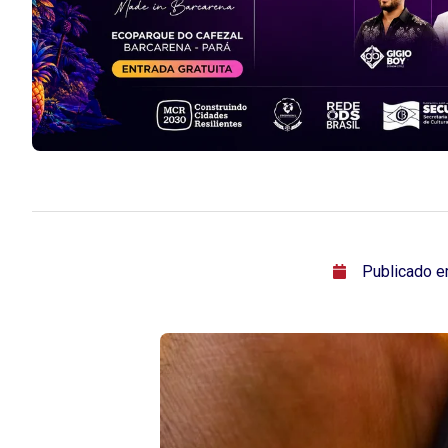
ﾠPublicado 