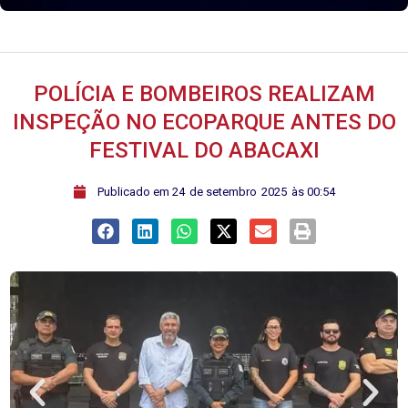
POLÍCIA E BOMBEIROS REALIZAM
INSPEÇÃO NO ECOPARQUE ANTES DO
FESTIVAL DO ABACAXI
ﾠPublicado em
24
de
setembro
2025
às
00:54