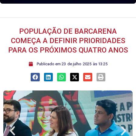
POPULAÇÃO DE BARCARENA
COMEÇA A DEFINIR PRIORIDADES
PARA OS PRÓXIMOS QUATRO ANOS
ﾠPublicado em
23
de
julho
2025
às
13:25