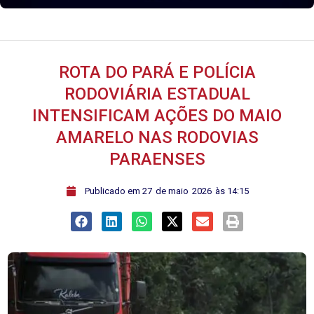
ROTA DO PARÁ E POLÍCIA
RODOVIÁRIA ESTADUAL
INTENSIFICAM AÇÕES DO MAIO
AMARELO NAS RODOVIAS
PARAENSES
ﾠPublicado em
27
de
maio
2026
às
14:15