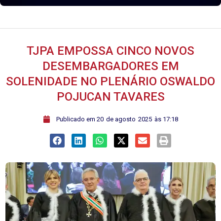
TJPA EMPOSSA CINCO NOVOS
DESEMBARGADORES EM
SOLENIDADE NO PLENÁRIO OSWALDO
POJUCAN TAVARES
ﾠPublicado em
20
de
agosto
2025
às
17:18